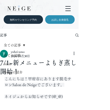
無料カウンセリング予約
お試し全身脱毛
記事
全ての記事
yuhei ueno
全ての記事
2024年6月30日
7/1~新メニューよもぎ蒸し
trivia
開始！
Neigeの紹介
こんにちは！甲府市にあります脱毛サ
ロンSalon de Neigeでございます。
ネイジュからお知らせです(@_@)