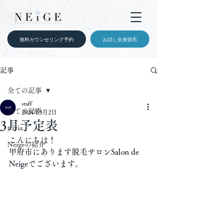
無料カウンセリング予約
お試し全身脱毛
記事
全ての記事
staff
全ての記事
2024年3月2日
3月予定表
trivia
こんにちは！
Neigeの紹介
甲府市にあります脱毛サロンSalon de 
Neigeでございます。