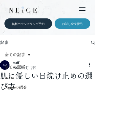
無料カウンセリング予約
お試し全身脱毛
記事
全ての記事
staff
全ての記事
2022年7月17日
肌に優しい日焼け止めの選
trivia
び方
Neigeの紹介