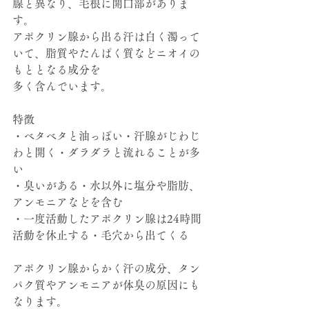
腺と異なり、毛根に開口部がありま
す。
アポクリン腺から出る汗は白く濁って
いて、脂質やたんぱく質などニオイの
もととなる成分を
多く含んでいます。
特徴
・ベタベタと油っぽい・汗腺がじわじ
わと開く・ダラダラと流れることが多
い
・臭いがある・水以外に塩分や脂肪、
アンモニアなどを含む
・一度活動したアポクリン腺は24時間
活動を休止する・毛穴から出てくる
アポクリン腺からかく汗の成分、タン
パク質やアンモニアが体臭の原因にも
なります。