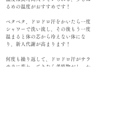
るめの温度がおすすめです！
ベタベタ、ドロドロ汗をかいたら一度
シャワーで洗い流し、その後もう一度
温まると体の芯から冷えない体にな
り、新人代謝が高まります！
何度も繰り返して、ドロドロ汗がサラ
サラに変わってきたら老廃物がしっか
り排出できているしるしです♪
是非お肌の為にも汗活してみてはいか
がでしょうか？
すべて表示
最新記事