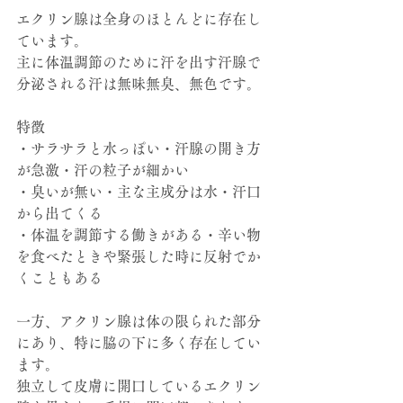
エクリン腺は全身のほとんどに存在し
ています。
主に体温調節のために汗を出す汗腺で
分泌される汗は無味無臭、無色です。
特徴
・サラサラと水っぽい・汗腺の開き方
が急激・汗の粒子が細かい
・臭いが無い・主な主成分は水・汗口
から出てくる
・体温を調節する働きがある・辛い物
を食べたときや緊張した時に反射でか
くこともある
一方、アクリン腺は体の限られた部分
にあり、特に脇の下に多く存在してい
ます。
独立して皮膚に開口しているエクリン