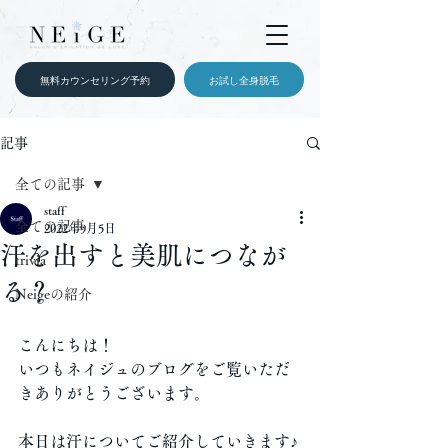
無料カウンセリング予約
お試し全身脱毛
記事
全ての記事
staff
全ての記事
2022年9月5日
汗を出すと美肌につなが
trivia
る？
Neigeの紹介
こんにちは！
いつもネイジュのブログをご覧いただ
きありがとうございます。
本日は汗についてご紹介していきます♪