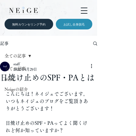
無料カウンセリング予約
お試し全身脱毛
記事
全ての記事
staff
全ての記事
2022年4月29日
日焼け止めのSPF・PAとは
trivia
Neigeの紹介
こんにちは！ネイジュでございます。
いつもネイジュのブログをご覧頂きあ
りがとうございます！
日焼け止めのSPF・PAってよく聞くけ
れど何か知っていますか？