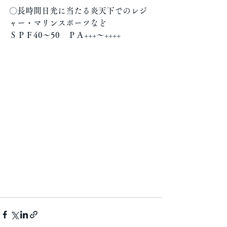
〇長時間日光に当たる炎天下でのレジ
ャー・マリンスポーツなど
ＳＰＦ40～50　ＰＡ+++～++++