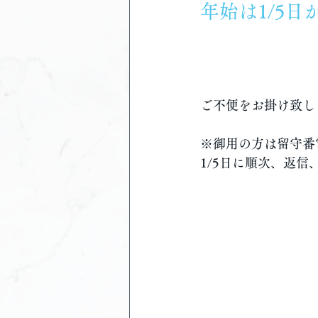
年始は1/5
年始は1/5
ご不便をお掛け致し
※御用の方は留守番
1/5日に順次、返