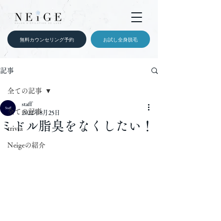
無料カウンセリング予約
お試し全身脱毛
記事
全ての記事
staff
全ての記事
2022年8月25日
ミドル脂臭をなくしたい！
trivia
Neigeの紹介