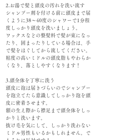
2.お湯で髪と頭皮の汚れを洗い流す
シャンプー剤を付ける前に頭皮まで届
くように38～40度のシャワーで1分程
度しっかり頭皮を洗いましょう。
ワックスなどの整髪料で髪が束になっ
たり、固まったりしている場合は、手
で髪をほぐしてから流してください。
粘度の高いミドルの頭皮脂もやわらか
くなり、落としやすくなります！
3.頭全体を丁寧に洗う
頭皮に泡は届きづらいのでシャンプー
を泡立てたら意識してしっかり泡を頭
皮に密着させます。
額の生え際から襟足まで頭全体をしっ
かりと洗います。
抜け毛を気にして、しっかり洗わない
ミドル男性もいるかもしれません。で